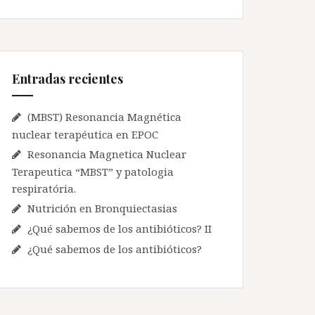
c
a
r
:
Entradas recientes
(MBST) Resonancia Magnética
nuclear terapéutica en EPOC
Resonancia Magnetica Nuclear
Terapeutica “MBST” y patologia
respiratória.
Nutrición en Bronquiectasias
¿Qué sabemos de los antibióticos? II
¿Qué sabemos de los antibióticos?