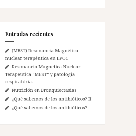
c
a
r
:
Entradas recientes
(MBST) Resonancia Magnética
nuclear terapéutica en EPOC
Resonancia Magnetica Nuclear
Terapeutica “MBST” y patologia
respiratória.
Nutrición en Bronquiectasias
¿Qué sabemos de los antibióticos? II
¿Qué sabemos de los antibióticos?