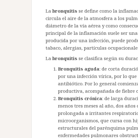
La
bronquitis
se define como la inflamaci
circula el aire de la atmosfera a los pu
diámetro de la vía aérea y como consecue
principal de la inflamación suele ser una
producida por una infección, puede prod
tabaco, alergias, partículas ocupacionales
La
bronquitis
se clasifica según su durac
Bronquitis aguda
: de corta duraci
por una infección vírica, por lo que
antibiótico. Por lo general comienz
productiva, acompañada de fiebre c
Bronquitis crónica
: de larga durac
menos tres meses al año, dos años c
prolongada a irritantes respiratori
microorganismos, que cursa con hi
estructurales del parénquima pulm
enfermedades pulmonares obstructiv