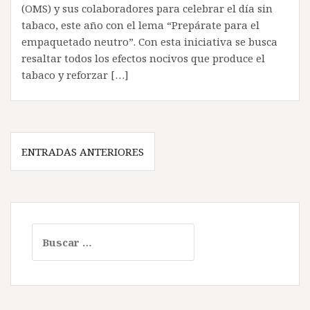
(OMS) y sus colaboradores para celebrar el día sin
tabaco, este año con el lema “Prepárate para el
empaquetado neutro”. Con esta iniciativa se busca
resaltar todos los efectos nocivos que produce el
tabaco y reforzar […]
N
ENTRADAS ANTERIORES
a
v
e
B
g
u
a
s
c
c
a