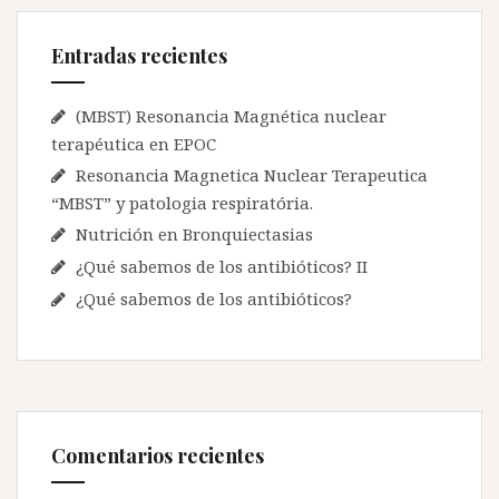
i
r
:
ó
Entradas recientes
n
d
(MBST) Resonancia Magnética nuclear
terapéutica en EPOC
e
Resonancia Magnetica Nuclear Terapeutica
e
“MBST” y patologia respiratória.
n
Nutrición en Bronquiectasias
t
¿Qué sabemos de los antibióticos? II
r
¿Qué sabemos de los antibióticos?
a
d
a
s
Comentarios recientes