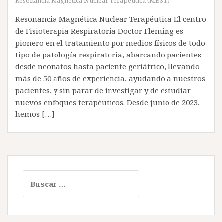
Resonancia Magnética Nuclear Terapéutica (MBST)
Resonancia Magnética Nuclear Terapéutica El centro
de Fisioterapia Respiratoria Doctor Fleming es
pionero en el tratamiento por medios físicos de todo
tipo de patología respiratoria, abarcando pacientes
desde neonatos hasta paciente geriátrico, llevando
más de 50 años de experiencia, ayudando a nuestros
pacientes, y sin parar de investigar y de estudiar
nuevos enfoques terapéuticos. Desde junio de 2023,
hemos […]
B
u
s
c