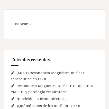
B
u
s
c
a
r
:
Entradas recientes
(MBST) Resonancia Magnética nuclear
terapéutica en EPOC
Resonancia Magnetica Nuclear Terapeutica
“MBST” y patologia respiratória.
Nutrición en Bronquiectasias
¿Qué sabemos de los antibióticos? II