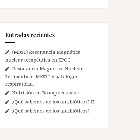
c
a
r
:
Entradas recientes
(MBST) Resonancia Magnética
nuclear terapéutica en EPOC
Resonancia Magnetica Nuclear
Terapeutica “MBST” y patologia
respiratória.
Nutrición en Bronquiectasias
¿Qué sabemos de los antibióticos? II
¿Qué sabemos de los antibióticos?