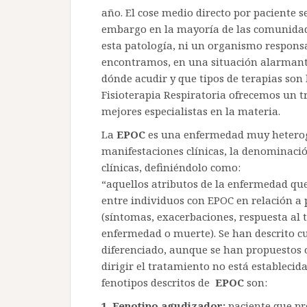
año. El cose medio directo por paciente se
embargo en la mayoría de las comunidad
esta patología, ni un organismo responsa
encontramos, en una situación alarmant
dónde acudir y que tipos de terapias son 
Fisioterapia Respiratoria ofrecemos un t
mejores especialistas en la materia.
La
EPOC
es una enfermedad muy heterog
manifestaciones clínicas, la denominación
clínicas, definiéndolo como:
“aquellos atributos de la enfermedad que
entre individuos con EPOC en relación a 
(síntomas, exacerbaciones, respuesta al 
enfermedad o muerte). Se han descrito c
diferenciado, aunque se han propuestos o
dirigir el tratamiento no está establecid
fenotipos descritos de
EPOC
son:
1.
Fenotipo agudizador:
paciente que pr