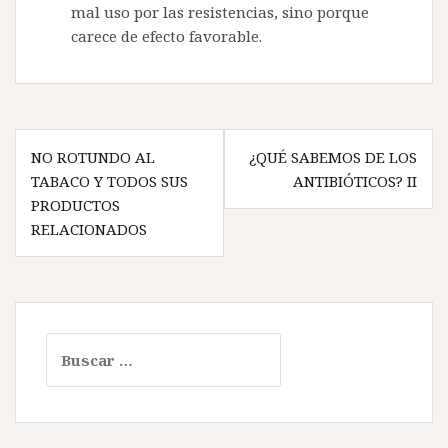
mal uso por las resistencias, sino porque
carece de efecto favorable.
N
NO ROTUNDO AL
¿QUÉ SABEMOS DE LOS
TABACO Y TODOS SUS
ANTIBIÓTICOS? II
a
PRODUCTOS
v
RELACIONADOS
e
g
a
B
c
u
i
s
c
ó
a