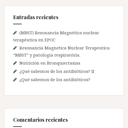
n
r
d
:
Entradas recientes
e
e
(MBST) Resonancia Magnética nuclear
n
terapéutica en EPOC
Resonancia Magnetica Nuclear Terapeutica
t
“MBST” y patologia respiratória.
r
Nutrición en Bronquiectasias
a
¿Qué sabemos de los antibióticos? II
d
¿Qué sabemos de los antibióticos?
a
s
Comentarios recientes