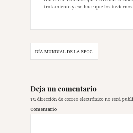
tratamiento y eso hace que los inviernos
N
DÍA MUNDIAL DE LA EPOC.
a
v
e
Deja un comentario
g
Tu dirección de correo electrónico no será publ
a
Comentario
c
i
ó