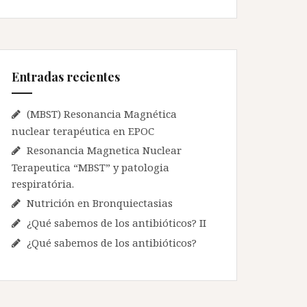
c
a
r
:
Entradas recientes
(MBST) Resonancia Magnética
nuclear terapéutica en EPOC
Resonancia Magnetica Nuclear
Terapeutica “MBST” y patologia
respiratória.
Nutrición en Bronquiectasias
¿Qué sabemos de los antibióticos? II
¿Qué sabemos de los antibióticos?