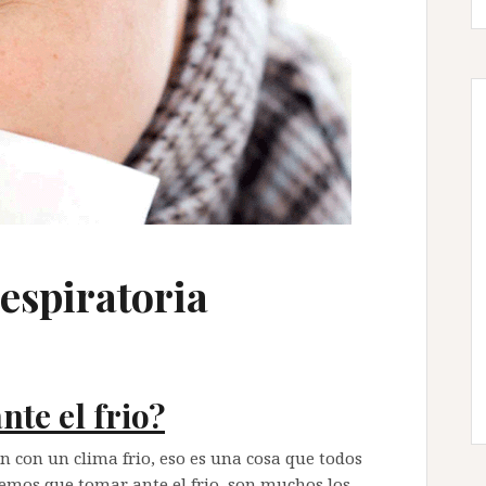
respiratoria
nte el frio?
 con un clima frio, eso es una cosa que todos
mos que tomar ante el frio, son muchos los